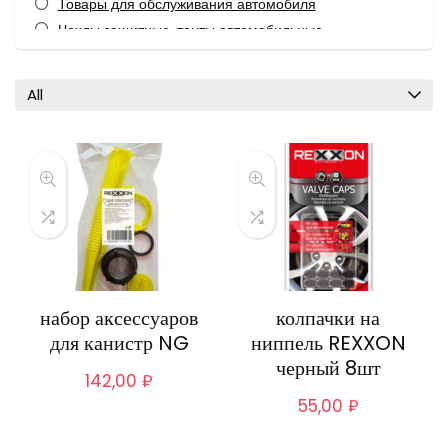
Товары для обслуживания автомобиля
Чехлы защитные, тенты автомобильные
Все категории
All
набор аксессуаров
колпачки на
для канистр NG
ниппель REXXON
черный 8шт
142,00
₽
55,00
₽