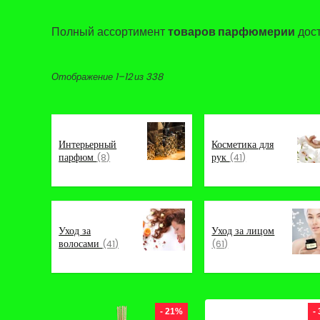
Полный ассортимент
товаров парфюмерии
дост
Цены:
Отображение 1–12 из 338
по
возрастанию
Интерьерный
Косметика для
парфюм
рук
(8)
(41)
Уход за
Уход за лицом
волосами
(41)
(61)
- 21%
-