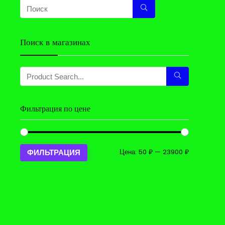
Поиск в магазинах
Фильтрация по цене
Минимальн
Максималь
Цена:
50 ₽
—
23900 ₽
ФИЛЬТРАЦИЯ
цена
цена
.