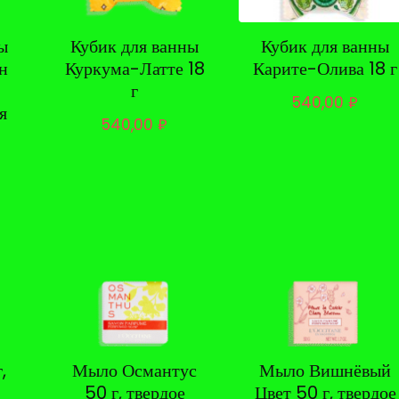
ы
Кубик для ванны
Кубик для ванны
н
Куркума-Латте 18
Карите-Олива 18 г
г
540,00
₽
я
540,00
₽
,
Мыло Османтус
Мыло Вишнёвый
50 г, твердое
Цвет 50 г, твердое