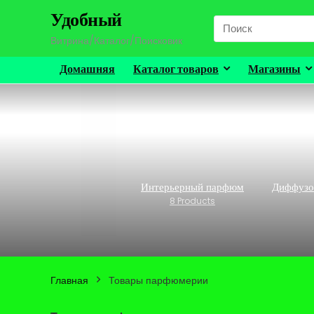
Удобный
Search
for:
Витрина/Каталог/Поисковик
Домашняя
Каталог товаров
Магазины
Интерьерный парфюм
Диффузо
8 Products
Главная
Товары парфюмерии