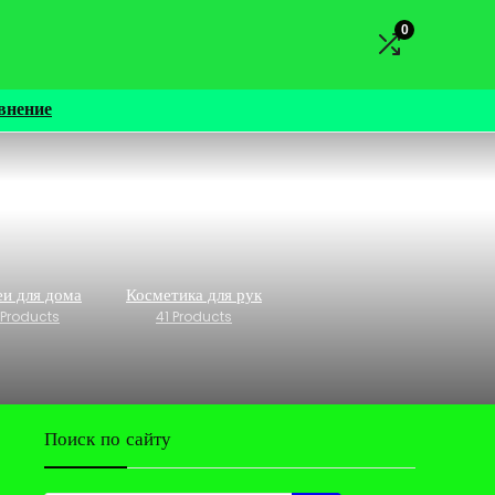
0
внение
и для дома
Косметика для рук
 Products
41 Products
Поиск по сайту