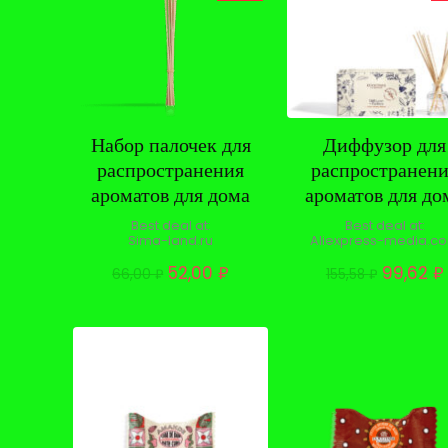
Набор палочек для
Диффузор для
распространения
распространен
ароматов для дома
ароматов для до
Best deal at:
Best deal at:
sima-land.ru
aliexpress-media.c
Первоначальная
Текущая
Первона
52,00
₽
99,62
₽
66,00
₽
155,58
₽
цена
цена:
цена
составляла
52,00 ₽.
составл
66,00 ₽.
155,58 ₽