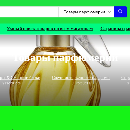
Товары парфюмерии
Умный поиск товаров по всем магазинам
Страница сра
Товары парфюмерии
ры & Сменные блоки
Свечи интерьерного парфюма
Спре
2 Products
3 Products
3