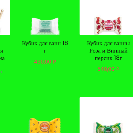
Кубик для ванн 18
Кубик для ванны
ия
г
Роза и Винный
ма
персик 18г
490,00
₽
540,00
₽
om
чальная
Текущая
цена:
яла
99,62 ₽.
.