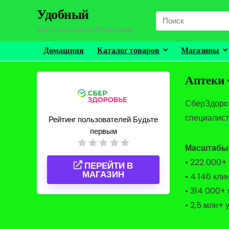
Удобный
Search
for:
Витрина/Каталог/Поисковик
Домашняя
Каталог товаров
Магазины
Аптеки 
СберЗдоров
специалист
Рейтинг пользователей
Будьте
первым
Масштабы 
• 222 000+
ПЕРЕЙТИ В
МАГАЗИН
• 4 146 кл
• 314 000+
• 2,5 млн+