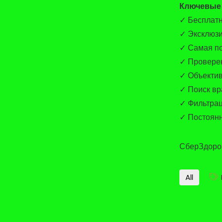
Ключевые 
✓ Бесплатн
✓ Эксклюзи
✓ Самая по
✓ Провере
✓ Объектив
✓ Поиск вр
✓ Фильтрац
✓ Постоянн
СберЗдоров
All