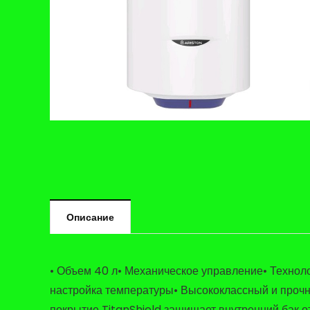
Описание
• Объем 40 л• Механическое управление• Техноло
настройка температуры• Высококлассный и проч
покрытие TitanShield защищает внутренний бак о