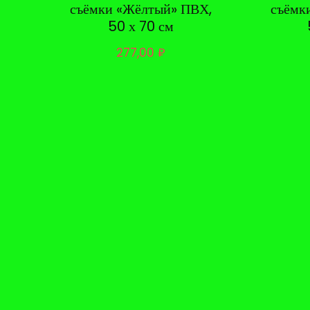
съёмки «Жёлтый» ПВХ,
съёмк
50 х 70 см
277,00
₽