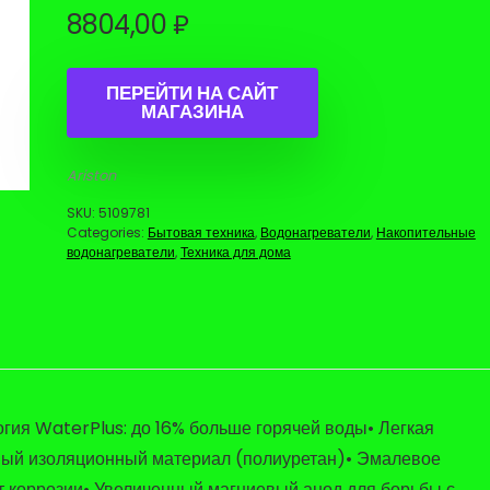
8804,00
₽
ПЕРЕЙТИ НА САЙТ
МАГАЗИНА
Ariston
SKU:
5109781
Categories:
Бытовая техника
,
Водонагреватели
,
Накопительные
водонагреватели
,
Техника для дома
гия WaterPlus: до 16% больше горячей воды• Легкая
ный изоляционный материал (полиуретан)• Эмалевое
т коррозии• Увеличенный магниевый анод для борьбы с