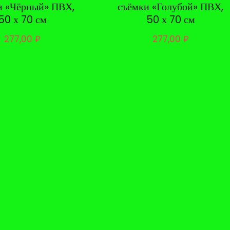
и «Чёрный» ПВХ,
съёмки «Голубой» ПВХ,
50 х 70 см
50 х 70 см
277,00
₽
277,00
₽