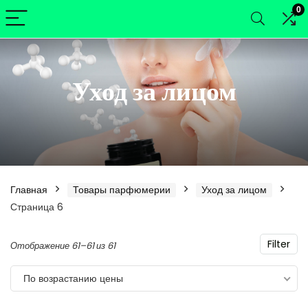
0
Уход за лицом
Главная
Товары парфюмерии
Уход за лицом
Страница 6
Filter
Цены:
Отображение 61–61 из 61
нимальная
ксимальная
по
По возрастанию цены
возрастанию
а
а