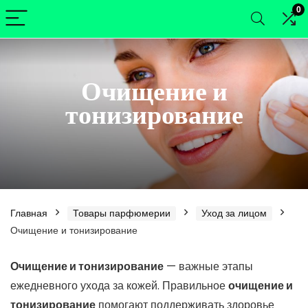
0
Очищение и
тонизирование
Главная
Товары парфюмерии
Уход за лицом
Очищение и тонизирование
нимальная
ксимальная
Очищение и тонизирование
— важные этапы
ежедневного ухода за кожей. Правильное
очищение и
а
а
тонизирование
помогают поддерживать здоровье