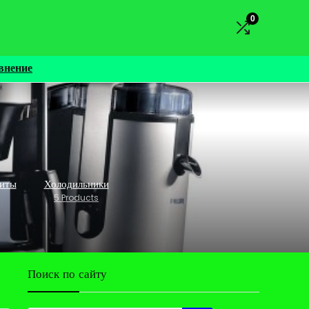
0
внение
литы
Холодильники
5 Products
Поиск по сайту