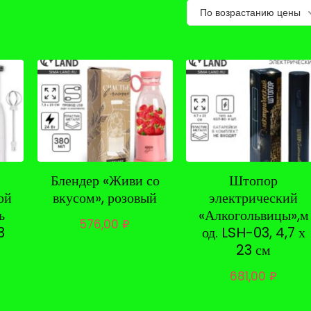
По возрастанию цены
Блендер «Живи со
Штопор
ой
вкусом», розовый
электрический
ь
«Алкогольвицы»,м
576,00
₽
3
од. LSH-03, 4,7 х
23 см
681,00
₽