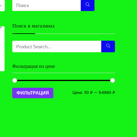
Поиск в магазинах
Фильтрация по цене
Минимальн
Максималь
Цена:
110 ₽
—
54990 ₽
ФИЛЬТРАЦИЯ
цена
цена