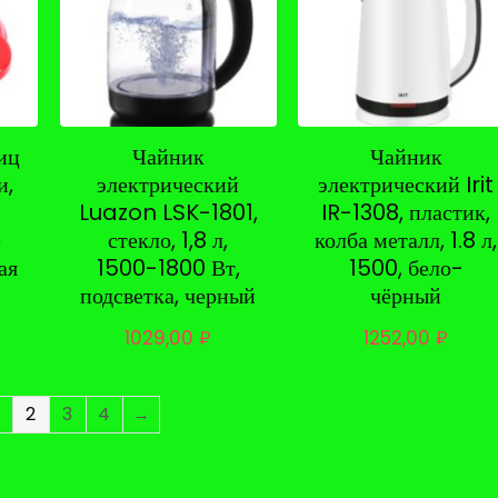
иц
Чайник
Чайник
и,
электрический
электрический Irit
Luazon LSK-1801,
IR-1308, пластик,
е
стекло, 1,8 л,
колба металл, 1.8 л,
ая
1500-1800 Вт,
1500, бело-
подсветка, черный
чёрный
1029,00
₽
1252,00
₽
2
3
4
→