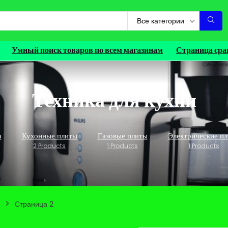
Все категории
Умный поиск товаров по всем магазинам
Страница сра
Техника для кухни
а
Кухонные плиты
Газовые плиты
Электрические п
2 Products
1 Products
1 Products
Страница 2