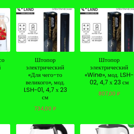
со
Штопор
Штопор
й
электрический
электрический
«Для чего-то
«Wine», мод. LSH-
великого», мод.
02, 4,7 х 23 см
LSH-01, 4,7 х 23
807,00
₽
см
734,00
₽