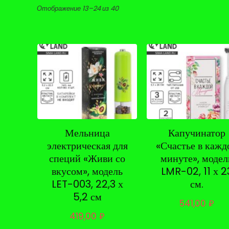
Цены:
Отображение 13–24 из 40
по
возрастанию
Мельница
Капучинатор
электрическая для
«Счастье в кажд
специй «Живи со
минуте», модел
вкусом», модель
LMR-02, 11 х 2
LET-003, 22,3 х
см.
5,2 см
541,00
₽
419,00
₽