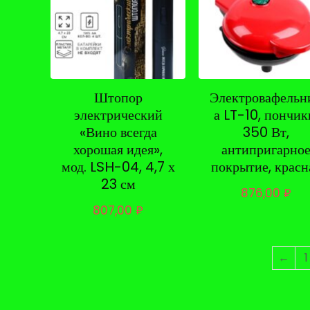
Штопор
Электровафельн
электрический
а LT-10, пончик
«Вино всегда
350 Вт,
хорошая идея»,
антипригарно
мод. LSH-04, 4,7 х
покрытие, красн
23 см
876,00
₽
807,00
₽
←
1