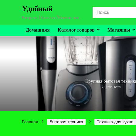
Удобный
Search
for:
Витрина/Каталог/Поисковик
Домашняя
Каталог товаров
Магазины
Крупная бытовая техник
7 Products
Главная
Бытовая техника
Техника для кухни