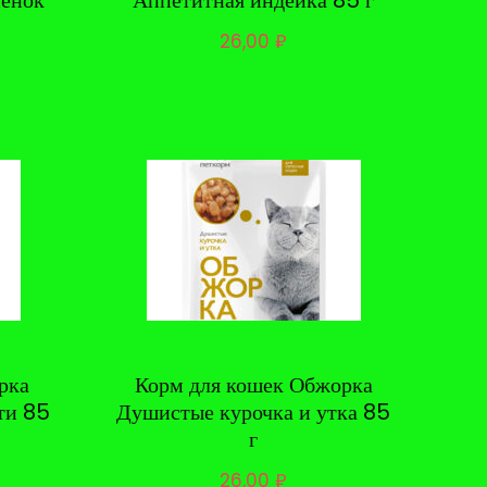
ненок
Аппетитная индейка 85 г
26,00
₽
рка
Корм для кошек Обжорка
ти 85
Душистые курочка и утка 85
г
26,00
₽