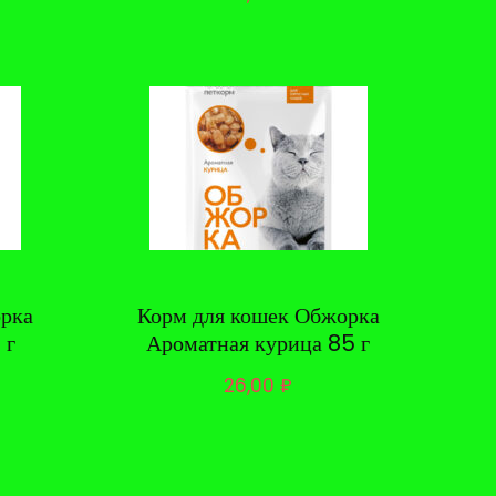
орка
Корм для кошек Обжорка
 г
Ароматная курица 85 г
26,00
₽