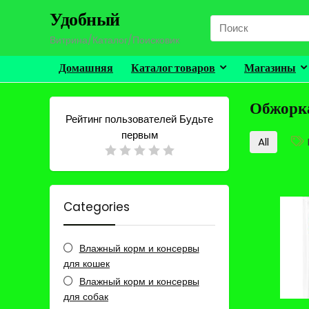
Удобный
Search
for:
Витрина/Каталог/Поисковик
Домашняя
Каталог товаров
Магазины
Обжорк
Рейтинг пользователей
Будьте
первым
All
Categories
Влажный корм и консервы
для кошек
Влажный корм и консервы
для собак