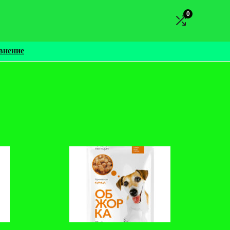
0
внение