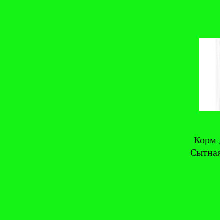
Корм 
Сытная