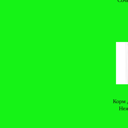
Соч
Корм 
Неж