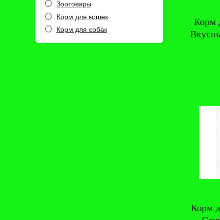
Зоотовары
Корм для кошек
Корм 
Корм для собак
Вкусны
Все категории
Корм 