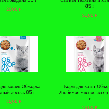
ная Говядина 85 г
Сытная Телятина и Яг
85 г
26,00
₽
26,00
₽
для кошек Обжорка
Корм для котят Обжо
ный лосось 85 г
Любимое мясное ассор
г
26,00
₽
26,00
₽