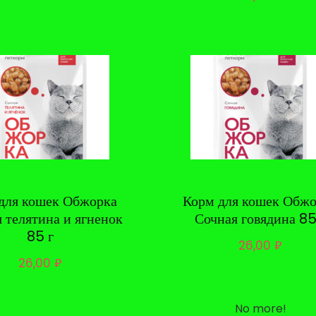
для кошек Обжорка
Корм для кошек Обж
 телятина и ягненок
Сочная говядина 85
85 г
26,00
₽
26,00
₽
No more!