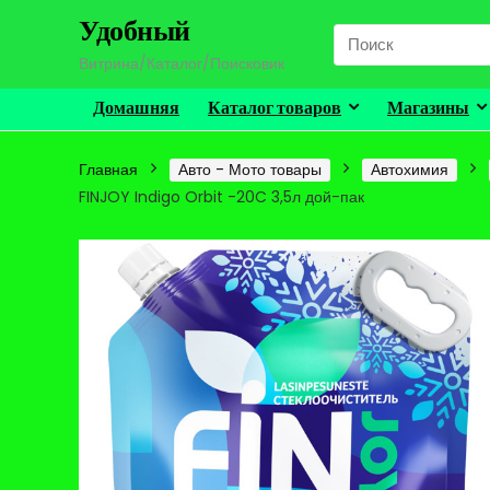
Удобный
Search
for:
Витрина/Каталог/Поисковик
Домашняя
Каталог товаров
Магазины
Главная
Авто - Мото товары
Автохимия
FINJOY Indigo Orbit -20C 3,5л дой-пак