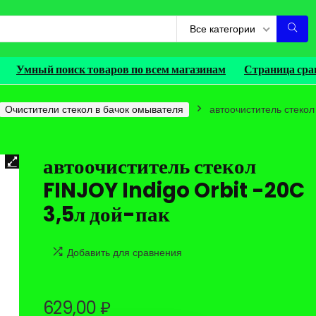
Все категории
Умный поиск товаров по всем магазинам
Страница сра
Очистители стекол в бачок омывателя
автоочиститель стекол
автоочиститель стекол
FINJOY Indigo Orbit -20C
3,5л дой-пак
Добавить для сравнения
629,00
₽