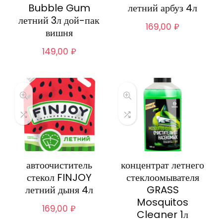
Bubble Gum
летний арбуз 4л
летний 3л дой-пак
169,00
₽
вишня
149,00
₽
автоочиститель
концентрат летнего
стекол FINJOY
стеклоомывателя
летний дыня 4л
GRASS
Mosquitos
169,00
₽
Cleaner 1л