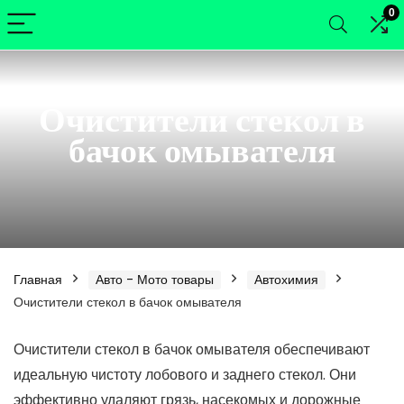
0
Очистители стекол в
бачок омывателя
Главная
Авто - Мото товары
Автохимия
Очистители стекол в бачок омывателя
нимальная
ксимальная
Очистители стекол в бачок омывателя обеспечивают
идеальную чистоту лобового и заднего стекол. Они
а
а
эффективно удаляют грязь, насекомых и дорожные