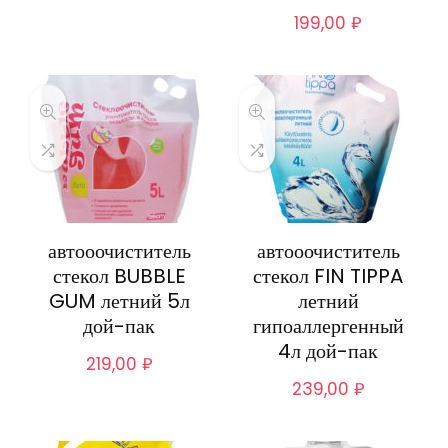
199,00
₽
автооочиститель
автооочиститель
стекол BUBBLE
стекол FIN TIPPA
GUM летний 5л
летний
дой-пак
гипоаллергенный
4л дой-пак
219,00
₽
239,00
₽