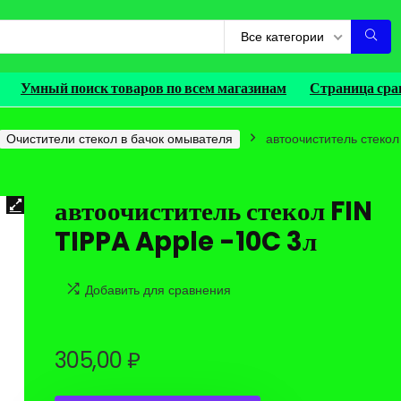
Все категории
Умный поиск товаров по всем магазинам
Страница сра
Очистители стекол в бачок омывателя
автоочиститель стекол
автоочиститель стекол FIN
TIPPA Apple -10C 3л
Добавить для сравнения
305,00
₽