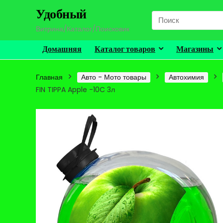
Удобный
Search
for:
Витрина/Каталог/Поисковик
Домашняя
Каталог товаров
Магазины
Главная
Авто - Мото товары
Автохимия
FIN TIPPA Apple -10C 3л