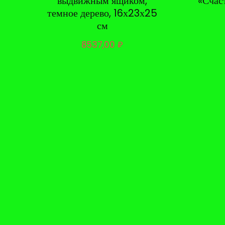
выдвижным ящиком,
«Счаст
темное дерево, 16х23х25
см
8537,00
₽