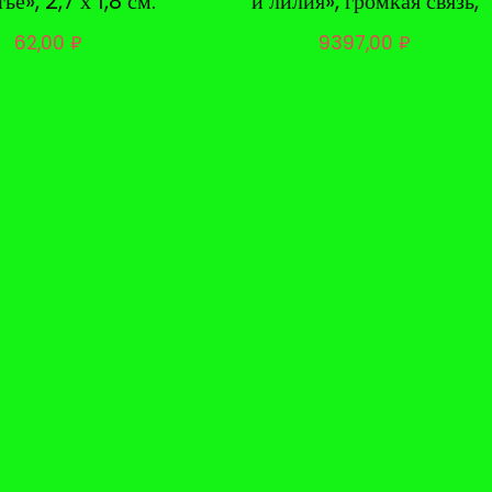
ье», 2,7 х 1,8 см.
и лилия», громкая связь,
62,00
₽
9397,00
₽