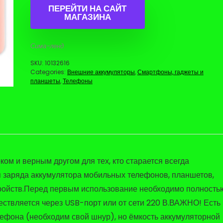
ПЕРЕЙТИ НА САЙТ
МАГАЗИНА
Сима-ленд
SKU:
10132616
Categories:
Внешние аккумуляторы
,
Смартфоны, гаджеты и
планшеты
,
Телефоны
ом и верным другом для тех, кто старается всегда
 заряда аккумулятора мобильных телефонов, планшетов,
ройств.Перед первым использование необходимо полность
ествляется через USB-порт или от сети 220 В.ВАЖНО! Есть
лефона (необходим свой шнур), но ёмкость аккумуляторной