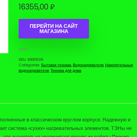
16355,00
₽
ПЕРЕЙТИ НА САЙТ
МАГАЗИНА
Ballu
SKU:
6881506
Categories:
Бытовая техника
,
Водонагреватели
,
Накопительные
водонагреватели
,
Техника для дома
полненные в классическом круглом корпусе. Надежную и
ает система «сухих» нагревательных элементов. ТЭНы не
ь, что значительно увеличивает ресурс их работы.Прочие