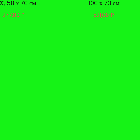
Х, 50 х 70 см
100 х 70 см
277,00
₽
521,00
₽