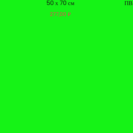
50 х 70 см
ПВ
277,00
₽