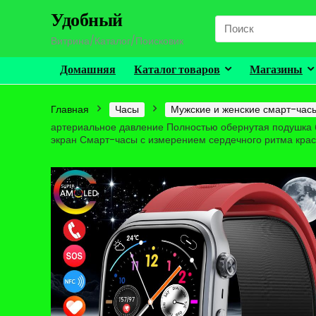
Удобный
Search
for:
Витрина/Каталог/Поисковик
Домашняя
Каталог товаров
Магазины
Главная
Часы
Мужские и женские смарт-час
артериальное давление Полностью обернутая подушка
экран Смарт-часы с измерением сердечного ритма кра