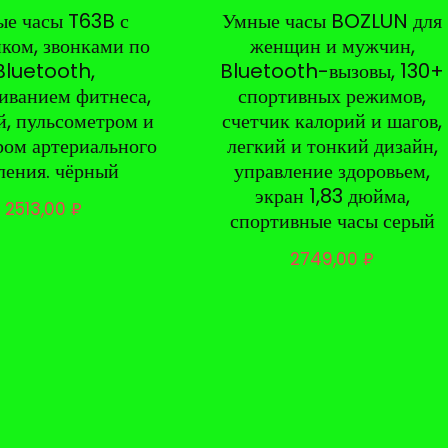
е часы T63B с
Умные часы BOZLUN для
ком, звонками по
женщин и мужчин,
Bluetooth,
Bluetooth-вызовы, 130+
иванием фитнеса,
спортивных режимов,
й, пульсометром и
счетчик калорий и шагов,
ом артериального
легкий и тонкий дизайн,
ления. чёрный
управление здоровьем,
экран 1,83 дюйма,
2513,00
₽
спортивные часы серый
2749,00
₽