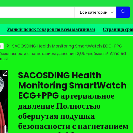
Все категории
Умный поиск товаров по всем магазинам
Страница сра
ы
SACOSDING Health Monitoring SmartWatch ECG+PPG
 безопасности с нагнетанием давления 2,06-дюймовый Amoled
сный
SACOSDING Health
Monitoring SmartWatch
ECG+PPG артериальное
давление Полностью
обернутая подушка
безопасности с нагнетанием