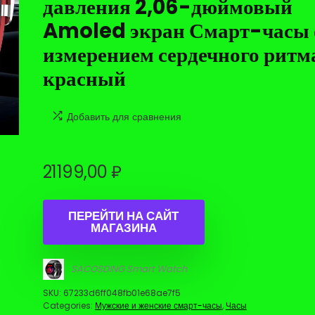
давления 2,06-дюймовый
Amoled экран Смарт-часы 
измерением сердечного ритм
красный
Добавить для сравнения
21199,00
₽
ПЕРЕЙТИ НА САЙТ
МАГАЗИНА
SACOSDING Smart Watch
SKU:
67233d6ff048fb01e68ae7f5
Categories:
Мужские и женские смарт-часы
,
Часы