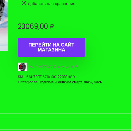
Добавить для сравнения
23069,00
₽
ПЕРЕЙТИ НА САЙТ
МАГАЗИНА
SACOSDING Smart Watch
SKU:
66b70ff11676a90122918d89
Categories:
Мужские и женские смарт-часы
,
Часы