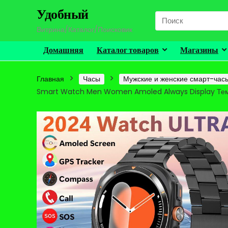
Удобный
Search
for:
Витрина/Каталог/Поисковик
Домашняя
Каталог товаров
Магазины
Главная
Часы
Мужские и женские смарт-час
Smart Watch Men Women Amoled Always Display Тем