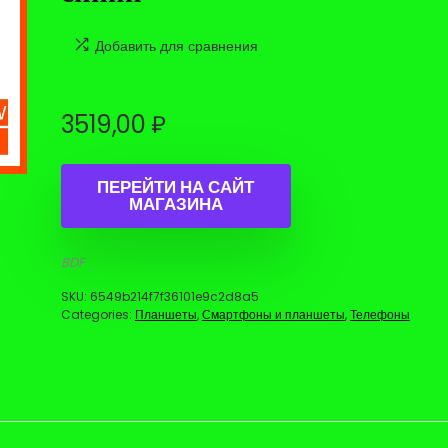
Добавить для сравнения
3519,00
₽
ПЕРЕЙТИ НА САЙТ
МАГАЗИНА
BDF
SKU:
6549b214f7f36101e9c2d8a5
Categories:
Планшеты
,
Смартфоны и планшеты
,
Телефоны