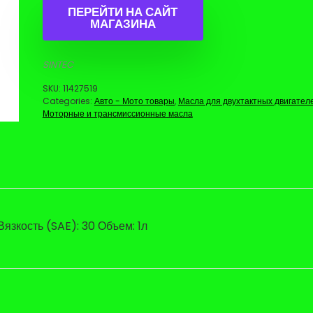
ПЕРЕЙТИ НА САЙТ
МАГАЗИНА
SINTEC
SKU:
11427519
Categories:
Авто - Мото товары
,
Масла для двухтактных двигател
Моторные и трансмиссионные масла
язкость (SAE): 30 Объем: 1л