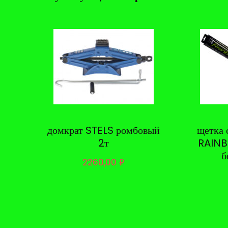
домкрат STELS ромбовый
щетка 
2т
RAINB
б
2260,00
₽