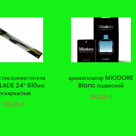
стеклоочистителя
ароматизатор MIODORE
LADE 24″ 610мм
Blanc подвесной
ескаркасная
263,00
₽
529,00
₽