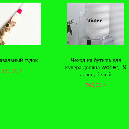
авальный гудок
Чехол на бутыль для
кулера доляна water, 19
160,00
₽
л, лен, белый
760,00
₽