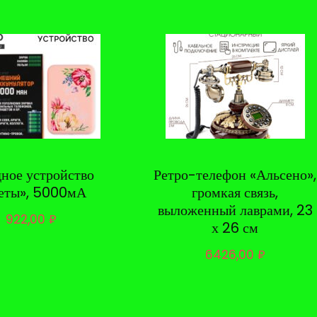
дное устройство
Ретро-телефон «Альсено»,
еты», 5000мА
громкая связь,
выложенный лаврами, 23
922,00
₽
х 26 см
6426,00
₽