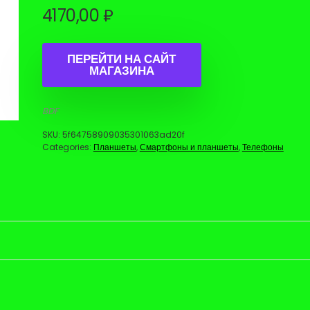
4170,00
₽
ПЕРЕЙТИ НА САЙТ
МАГАЗИНА
BDF
SKU:
5f64758909035301063ad20f
Categories:
Планшеты
,
Смартфоны и планшеты
,
Телефоны