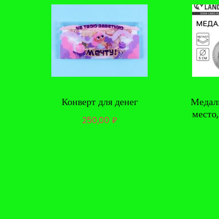
Конверт для денег
Медаль
место,
250,00
₽