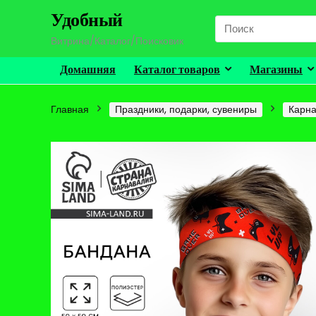
Удобный
Search
for:
Витрина/Каталог/Поисковик
Домашняя
Каталог товаров
Магазины
Главная
Праздники, подарки, сувениры
Карна