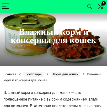
0
Влажный корм и
консервы для кошек
Главная
Зоотовары
Корм для кошек
Влажный
корм и консервы для кошек
нимальная
ксимальная
Влажный корм и консервы для кошек — это
полноценное питание с высоким содержанием влаги
а
а
для питомцев. В категории представлены мясные рагу,