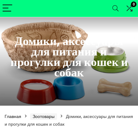
0
Домики, аксессуары
для питания и
прогулки для кошек и
собак
Главная
Зоотовары
Домики, аксессуары для питания
нимальная
ксимальная
и прогулки для кошек и собак
а
а