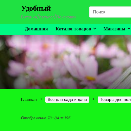
Удобный
Search
for:
Витрина/Каталог/Поисковик
Домашняя
Каталог товаров
Магазины
Главная
Все для сада и дачи
Товары для пол
Цены:
Отображение 73–84 из 105
по