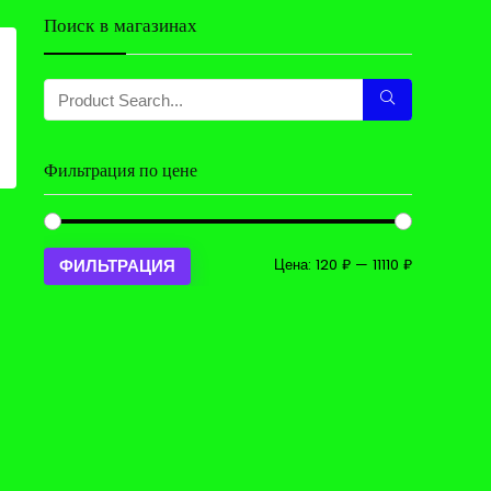
Поиск в магазинах
Фильтрация по цене
Минимальн
Максималь
Цена:
120 ₽
—
11110 ₽
ФИЛЬТРАЦИЯ
цена
цена