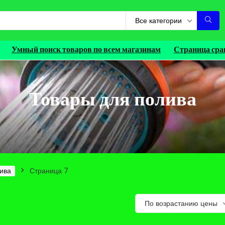
Все категории
Умный поиск товаров по всем магазинам
Страница сра
Товары для полива
ива
Страница 7
По возрастанию цены