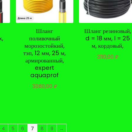
Шланг
Шланг резиновый,
х,
поливочный
d = 18 мм, l = 25
морозостойкий,
м, кордовый,
тэп, 12 мм, 25 м,
3110,00
₽
армированный,
expert
aquaprof
3080,00
₽
4
5
6
7
8
9
→