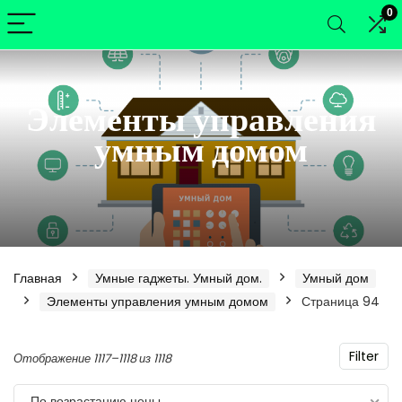
0
Элементы управления
умным домом
Главная
Умные гаджеты. Умный дом.
Умный дом
Элементы управления умным домом
Страница 94
нимальная
ксимальная
Filter
Цены:
Отображение 1117–1118 из 1118
а
а
по
По возрастанию цены