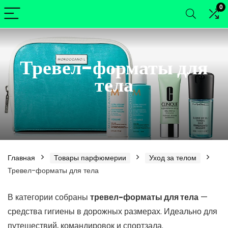
0
Тревел-форматы для
тела
Главная
Товары парфюмерии
Уход за телом
Тревел-форматы для тела
нимальная
ксимальная
В категории собраны
тревел-форматы для тела
—
средства гигиены в дорожных размерах. Идеально для
а
а
путешествий, командировок и спортзала.