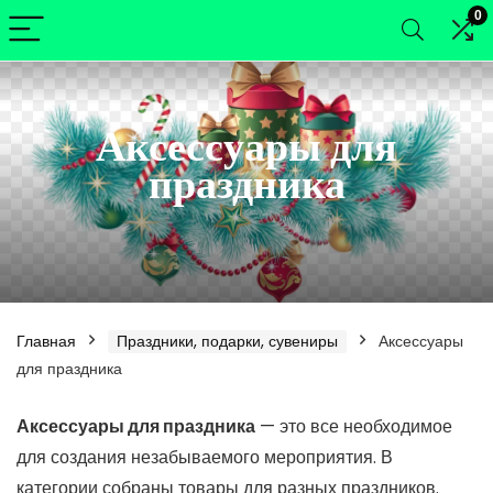
0
Аксессуары для
праздника
Главная
Праздники, подарки, сувениры
Аксессуары
для праздника
нимальная
ксимальная
Аксессуары для праздника
— это все необходимое
для создания незабываемого мероприятия. В
а
а
категории собраны товары для разных праздников.