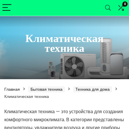
0
Климатическая
техника
Главная
Бытовая техника
Техника для дома
Климатическая техника
нимальная
ксимальная
Климатическая техника — это устройства для создания
комфортного микроклимата. В категории представлены
а
а
вентиляторы, увлажнители воздуха и другие приборы