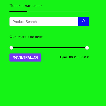
Поиск в магазинах
Фильтрация по цене
Минимальн
Максималь
Цена:
80 ₽
—
1610 ₽
ФИЛЬТРАЦИЯ
цена
цена