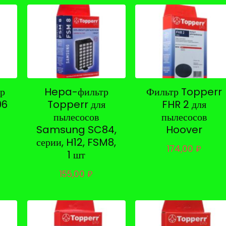
тр
Hepa-фильтр
Фильтр Topperr
96
Topperr для
FHR 2 для
пылесосов
пылесосов
Samsung SC84,
Hoover
серии, H12, FSM8,
174,00
₽
1 шт
155,00
₽