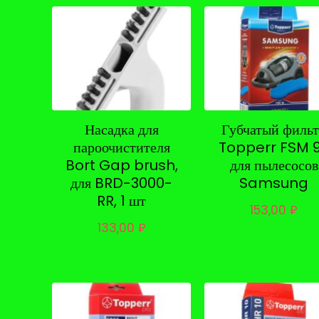
Насадка для
Губчатый филь
пароочистителя
Topperr FSM 
Bort Gap brush,
для пылесосов
для BRD-3000-
Samsung
RR, 1 шт
153,00
₽
133,00
₽