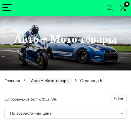
0
Авто - Мото товары
Главная
Авто - Мото товары
Страница 51
Filter
Цены:
Отображение 601–612 из 1016
по
нимальная
ксимальная
По возрастанию цены
возрастанию
а
а