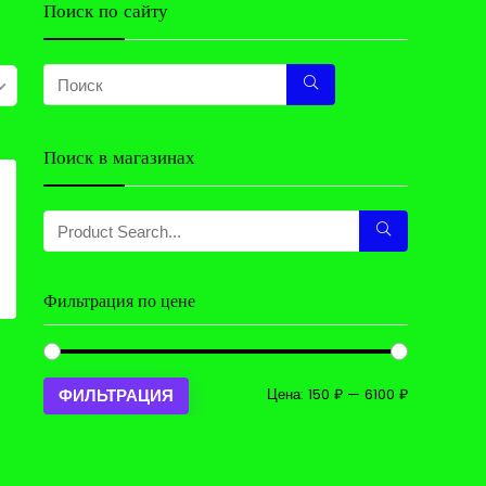
Поиск по сайту
Поиск в магазинах
Фильтрация по цене
Минимальн
Максималь
Цена:
150 ₽
—
6100 ₽
ФИЛЬТРАЦИЯ
цена
цена