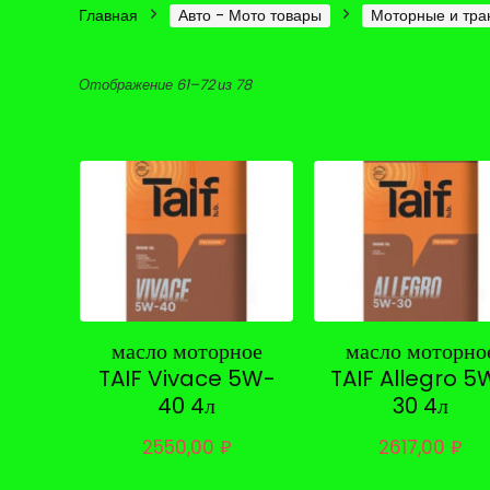
Главная
Авто - Мото товары
Моторные и тра
Цены:
Отображение 61–72 из 78
по
возрастанию
масло моторное
масло моторно
TAIF Vivace 5W-
TAIF Allegro 5
40 4л
30 4л
2550,00
₽
2617,00
₽