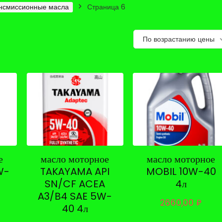
нсмиссионные масла
Страница 6
По возрастанию цены
е
масло моторное
масло моторное
W-
TAKAYAMA API
MOBIL 10W-40
SN/CF ACEA
4л
A3/B4 SAE 5W-
2660,00
₽
40 4л