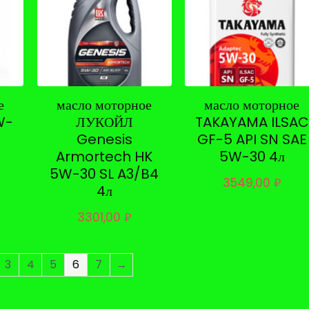
е
масло моторное
масло моторное
W-
ЛУКОЙЛ
TAKAYAMA ILSAC
Genesis
GF-5 API SN SAE
Armortech HK
5W-30 4л
5W-30 SL A3/B4
3549,00
₽
4л
3301,00
₽
3
4
5
6
7
→