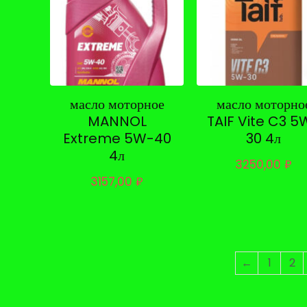
масло моторное
масло моторно
MANNOL
TAIF Vite C3 5
Extreme 5W-40
30 4л
4л
3250,00
₽
3157,00
₽
←
1
2