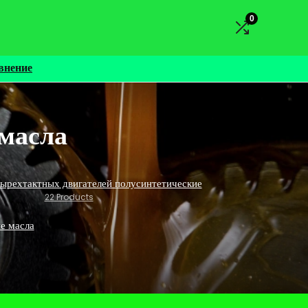
0
внение
масла
тырехтактных двигателей полусинтетические
22 Products
е масла