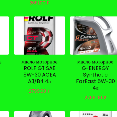
2651,00
₽
е
масло моторное
масло моторное
ROLF GT SAE
G-ENERGY
5W-30 ACEA
Synthetic
A3/B4 4л
FarEast 5W-30
4л
2799,00
₽
2799,00
₽