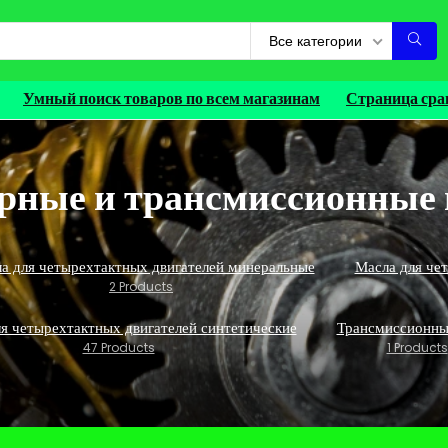
Все категории
Умный поиск товаров по всем магазинам
Страница сра
рные и трансмиссионные 
а для четырехтактных двигателей минеральные
Масла для че
2 Products
я четырехтактных двигателей синтетические
Трансмиссионны
47 Products
1 Products