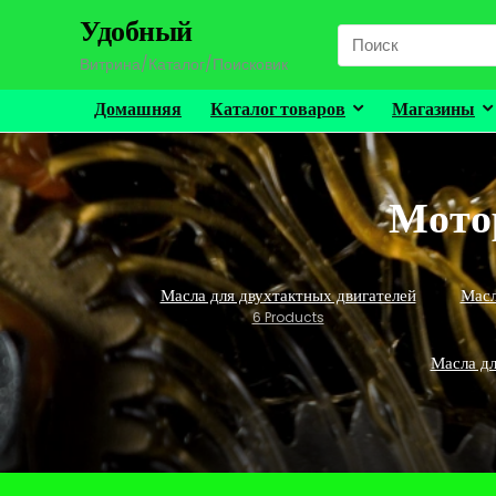
Удобный
Search
for:
Витрина/Каталог/Поисковик
Домашняя
Каталог товаров
Магазины
Мото
Масла для двухтактных двигателей
Масл
6 Products
Масла дл