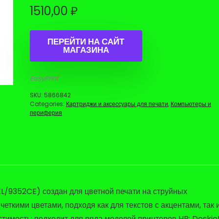
1510,00
₽
ПЕРЕЙТИ НА САЙТ
МАГАЗИНА
EasyPrint
SKU:
5866842
Categories:
Картриджи и аксессуары для печати
,
Компьютеры и
периферия
L/9352CE) создан для цветной печати на струйных
четкими цветами, подходя как для текстов с акцентами, так 
тимость: подходит для ряда моделей принтеров HP: Deskje