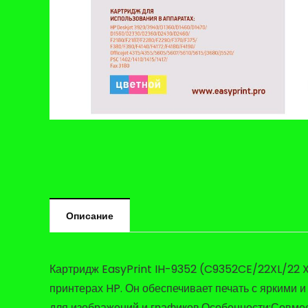
Описание
Картридж EasyPrint IH-9352 (C9352CE/22XL/22 X
принтерах HP. Он обеспечивает печать с яркими и 
для изображений и графиков.Особенности:Совмес