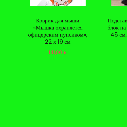
Коврик для мыши
Подста
«Мышка охраняется
блок на
офицерским пупсиком»,
45 см,
22 х 19 см
141,00
₽