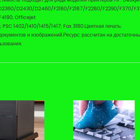
D2360/D2430/D2460/F2180/F2187/F2280/F2290/F370/F3
190; Officejet
C 1402/1410/1415/1417; Fax 3180.Цветная печать:
документов и изображений.Ресурс: рассчитан на достаточн
ьзования.