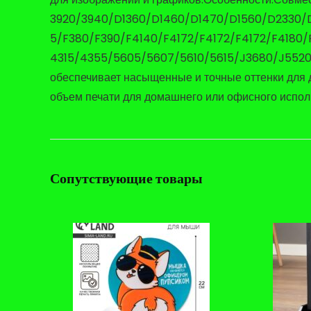
3920/3940/D1360/D1460/D1470/D1560/D2330/
5/F380/F390/F4140/F4172/F4172/F4172/F4180/F4
4315/4355/5605/5607/5610/5615/J3680/J5520; PS
обеспечивает насыщенные и точные оттенки для 
объем печати для домашнего или офисного испол
Сопутствующие товары