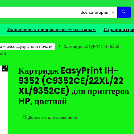
Все категории
Умный поиск товаров по всем магазинам
Страница сра
и и аксессуары для печати
Картридж EasyPrint IH-9352
ной
Картридж EasyPrint IH-
9352 (C9352CE/22XL/22
XL/9352CE) для принтеров
HP, цветной
Добавить для сравнения